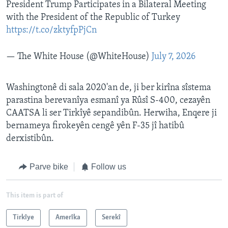
President Trump Participates in a Bilateral Meeting
with the President of the Republic of Turkey
https://t.co/zktyfpPjCn
— The White House (@WhiteHouse)
July 7, 2026
Washingtonê di sala 2020'an de, ji ber kirîna sîstema
parastina berevanîya esmanî ya Rûsî S-400, cezayên
CAATSA li ser Tirkîyê sepandibûn. Herwiha, Enqere ji
bernameya firokeyên cengê yên F-35 jî hatibû
derxistibûn.
Parve bike
Follow us
This item is part of
Tirkîye
Amerîka
Serekî