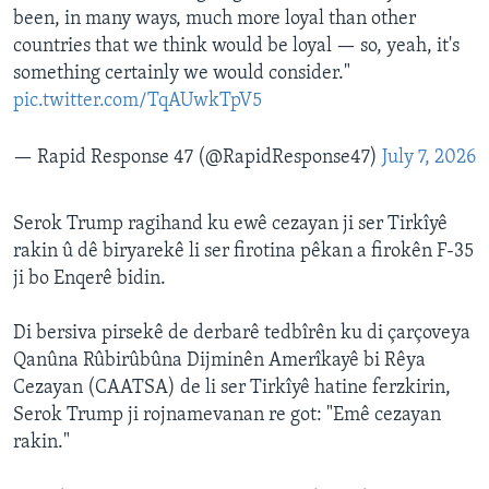
been, in many ways, much more loyal than other
countries that we think would be loyal — so, yeah, it's
something certainly we would consider."
pic.twitter.com/TqAUwkTpV5
— Rapid Response 47 (@RapidResponse47)
July 7, 2026
Serok Trump ragihand ku ewê cezayan ji ser Tirkîyê
rakin û dê biryarekê li ser firotina pêkan a firokên F-35
ji bo Enqerê bidin.
Di bersiva pirsekê de derbarê tedbîrên ku di çarçoveya
Qanûna Rûbirûbûna Dijminên Amerîkayê bi Rêya
Cezayan (CAATSA) de li ser Tirkîyê hatine ferzkirin,
Serok Trump ji rojnamevanan re got: "Emê cezayan
rakin."