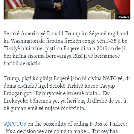
ÇAND Û HUNER
SERNIVÎS
SORANÎ
Serokê Amerîkayê Donald Trump îro Sêşemê ragihand
ku Washington dê firotina firokên cengê yên F-35 ji bo
Learning English
Tirkîyê binirxîne, piştî ku Enqere di sala 2019'an de ji
ber kirîna sîstema berevanîya Rûsî ji vê bernameyê
FOLLOW US
hatibû derxistin.
Trump, piştî ku gihîşt Enqerê ji bo hilcivîna NATO'yê, di
dema civînekê ligel Serokê Tirkîyê Recep Tayyip
Zimanên Din
Erdogan got: "Ev biryarek e ku emê bidin... Ew
firokeyeke bêhempa ye, ya herî baş di dîrokê de ye, û
bê guman emê vê mijarê binirxînin."
.
@POTUS
on the possibility of selling F-35s to Turkey:
"It's a decision we are going to make... Turkey has