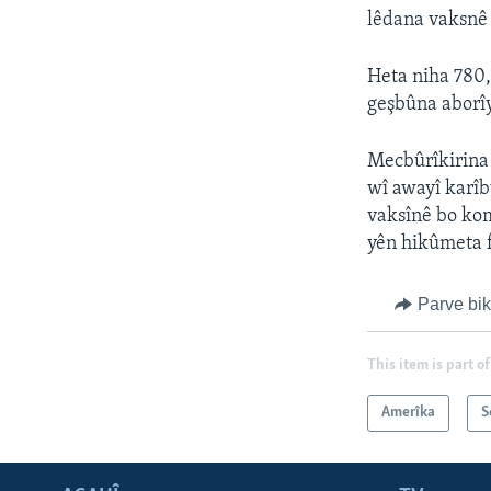
lêdana vaksnê
Heta niha 780
geşbûna aborîy
Mecbûrîkirina 
wî awayî karîb
vaksînê bo kom
yên hikûmeta f
Parve bi
This item is part of
Amerîka
S