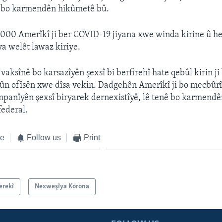
 bo karmendên hikûmetê bû.
,000 Amerîkî ji ber COVID-19 jiyana xwe winda kirine û h
a welêt lawaz kiriye.
vaksînê bo karsazîyên şexsî bi berfirehî hate qebûl kirin ji
ûn ofîsên xwe dîsa vekin. Dadgehên Amerîkî ji bo mecbûrî
panîyên şexsî biryarek dernexistîyê, lê tenê bo karmendê
ederal.
ke
Follow us
Print
erekî
Nexweşîya Korona