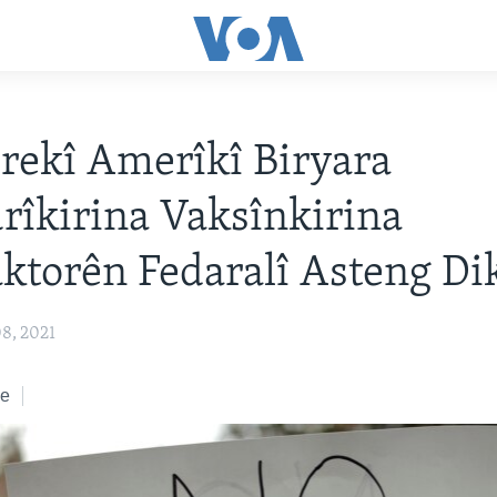
ekî Amerîkî Biryara
îkirina Vaksînkirina
ktorên Fedaralî Asteng Di
8, 2021
ke