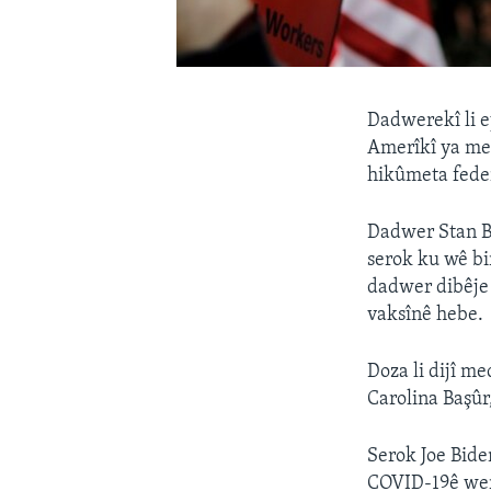
Dadwerekî li e
Amerîkî ya me
hikûmeta feder
Dadwer Stan Ba
serok ku wê bi
dadwer dibêje 
vaksînê hebe.
Doza li dijî m
Carolina Başûr,
Serok Joe Bide
COVID-19ê werg