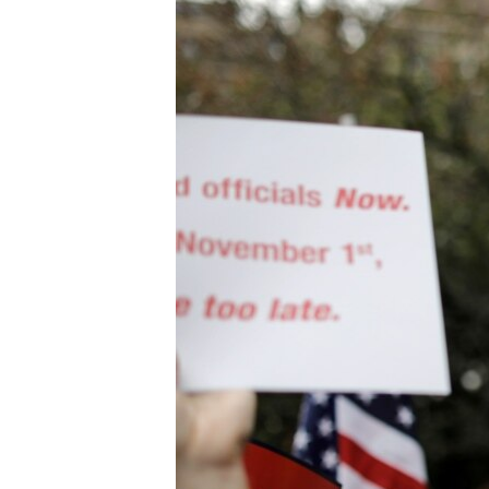
ÇAND Û HUNER
SERNIVÎS
SORANÎ