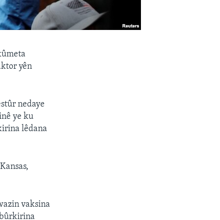
ikûmeta
ktor yên
estûr nedaye
inê ye ku
kirina lêdana
 Kansas,
wazin vaksina
bûrkirina