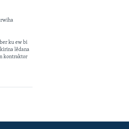
erwiha
 ber ku ew bi
kirina lêdana
n kontraktor