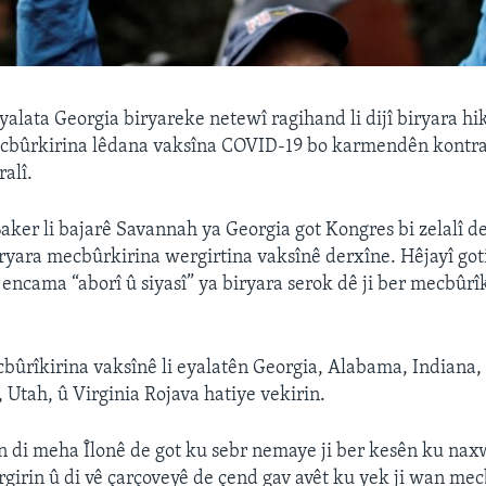
yalata Georgia biryareke netewî ragihand li dijî biryara h
cbûrkirina lêdana vaksîna COVID-19 bo karmendên kontra
alî.
ker li bajarê Savannah ya Georgia got Kongres bi zelalî d
ryara mecbûrkirina wergirtina vaksînê derxîne. Hêjayî got
encama “aborî û siyasî” ya biryara serok dê ji ber mecbûrî
ecbûrîkirina vaksînê li eyalatên Georgia, Alabama, Indiana,
 Utah, û Virginia Rojava hatiye vekirin.
n di meha Îlonê de got ku sebr nemaye ji ber kesên ku nax
irin û di vê çarçoveyê de çend gav avêt ku yek ji wan mec