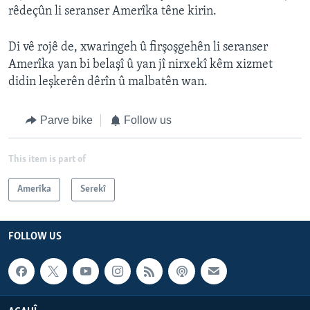
rêdeçûn li seranser Amerîka têne kirin.
Di vê rojê de, xwaringeh û firşoşgehên li seranser
Amerîka yan bi belaşî û yan jî nirxekî kêm xizmet
didin leşkerên dêrîn û malbatên wan.
Parve bike
Follow us
This item is part of
Amerîka
Serekî
FOLLOW US