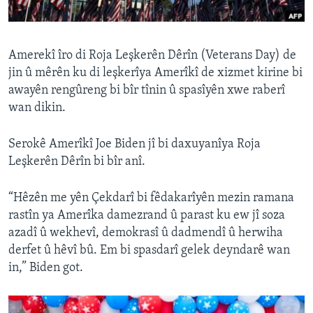
ÇAND Û HUNER
SERNIVÎS
Amerekî îro di Roja Leşkerên Dêrîn (Veterans Day) de
SORANÎ
jin û mêrên ku di leşkerîya Amerîkî de xizmet kirine bi
awayên rengûreng bi bîr tînin û spasîyên xwe raberî
Learning English
wan dikin.
FOLLOW US
Serokê Amerîkî Joe Biden jî bi daxuyanîya Roja
Leşkerên Dêrîn bi bîr anî.
“Hêzên me yên Çekdarî bi fêdakarîyên mezin ramana
Zimanên Din
rastîn ya Amerîka damezrand û parast ku ew jî soza
azadî û wekhevî, demokrasî û dadmendî û herwiha
derfet û hêvî bû. Em bi spasdarî gelek deyndarê wan
in,” Biden got.