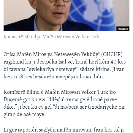
ÇAND Û HUNER
SERNIVÎS
SORANÎ
Komîserê Bilind yê Mafên Mirovan Volker Turk
Learning English
Ofîsa Mafên Mirov ya Neteweyên Yekbûyî (OHCHR)
FOLLOW US
ragihand ku ji destpêka îsal ve, Îranê herî kêm 40 kes
bi tawana "ewlekarîya neteweyî" sêdare kirine. Ji van
kesan 18 kes beşdarên xwepêşandanan bûn.
Zimanên Din
Komîserê Bilind ê Mafên Mirovan Volker Turk îro
Duşemê got ku ew “dilêşî û xema gelê Îranê parve
dike,” ji ber ku ev gel “di navbera şer û zodarîyeke pir
giran de asê maye.”
Li gor raportên sazîyên mafên mirovan, Îran her sal ji