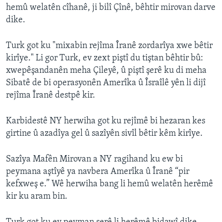
hemû welatên cîhanê, ji bilî Çînê, bêhtir mirovan darve
dike.
Turk got ku "mixabin rejîma Îranê zordarîya xwe bêtir
kirîye." Li gor Turk, ev zext piştî du tiştan bêhtir bû:
xwepêşandanên meha Çileyê, û piştî şerê ku di meha
Sibatê de bi operasyonên Amerîka û Îsraîlê yên li dijî
rejîma Îranê destpê kir.
Karbidestê NY herwiha got ku rejîmê bi hezaran kes
girtine û azadîya gel û sazîyên sivîl bêtir kêm kirîye.
Sazîya Mafên Mirovan a NY ragihand ku ew bi
peymana aştîyê ya navbera Amerîka û Îranê “pir
kefxweş e.” Wê herwiha bang li hemû welatên herêmê
kir ku aram bin.