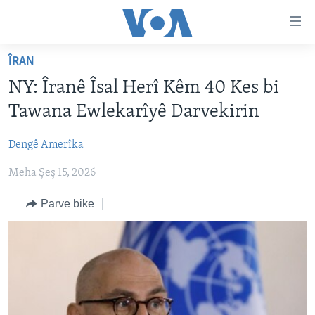
Lînkên
eksesibilîtî
Yekser
ÎRAN
here
DESTPÊK
NY: Îranê Îsal Herî Kêm 40 Kes bi
naveroka
NÛÇE
serekî
Tawana Ewlekarîyê Darvekirin
HERÊMÊN KURDAN
Yekser
VÎDYO GALERÎ
here
Dengê Amerîka
AMERÎKA
FOTO GALERÎ
Malpera
Meha Şeş 15, 2026
TIRKÎYE
RADYO
serekî
Yekser
SÛRÎYE
HEVPEYVÎN
Parve bike
here
ÎRAQ
Lêgerînê
ÎRAN
ROJHILATA NAVÎN
CÎHAN