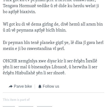
Turk got ku ev peyman şerê li herêmê bidawî dike,
Tengava Hormuzê vedike û rê dide ku herdu welat ji
bo aştîyê biaxivin.
Wî got ku di vê dema girîng de, divê hemû alî aram bin
û zû vê peymana aştîyê bicîh bînin.
Ev peyman hîn tenê planeke giştî ye, lê dîsa jî gava herî
mezin e ji bo rawestandina vî şerî.
OHCHR xemgînîya xwe diyar kir li ser êrîşên Îsraîlê
yên li ser mal û binesazîya Libnanê, û herwiha li ser
êrîşên Hizbullahê yên li ser sînorê.
Parve bike
Follow us
This item is part of