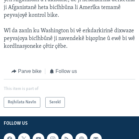
ji Afganistanê heta bicîhbûna li Amerîka temamê
peyvajoyê kontrol bike.
Wî da zanîn ku Washington bi vê erkdarkirinê dixwaze
peyvajoya bicîhbûnê ji navendekê bişopîne û ewê bi wê
kordînasyoneke çêtir çêbe.
Parve bike
Follow us
This item is part of
Rojhilata Navîn
Serekî
FOLLOW US