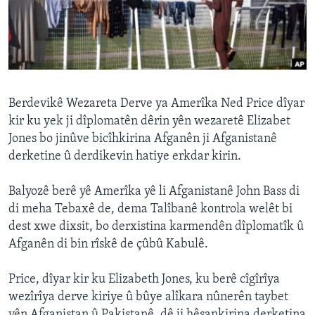
ÇAND Û HUNER
SERNIVÎS
SORANÎ
Learning English
Berdevikê Wezareta Derve ya Amerîka Ned Price dîyar
kir ku yek ji dîplomatên dêrin yên wezaretê Elizabet
Jones bo jinûve bicîhkirina Afganên ji Afganistanê
FOLLOW US
derketine û derdikevin hatiye erkdar kirin.
Balyozê berê yê Amerîka yê li Afganistanê John Bass di
Zimanên Din
di meha Tebaxê de, dema Talîbanê kontrola welêt bi
dest xwe dixsit, bo derxistina karmendên dîplomatîk û
Afganên di bin rîskê de çûbû Kabulê.
Price, dîyar kir ku Elizabeth Jones, ku berê cîgîrîya
wezîrîya derve kiriye û bûye alîkara nûnerên taybet
yên Afganistan û Pakistanê, dê ji hêsankirina derketina