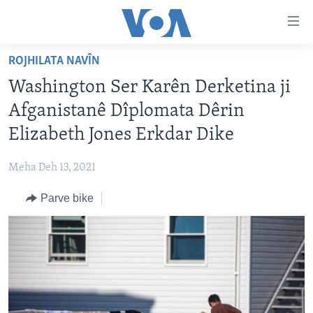
Lînkên
eksesibilîtî
Yekser
ROJHILATA NAVÎN
here
DESTPÊK
Washington Ser Karên Derketina ji
naveroka
NÛÇE
serekî
Afganistanê Dîplomata Dêrin
HERÊMÊN KURDAN
Yekser
VÎDYO GALERÎ
Elizabeth Jones Erkdar Dike
here
AMERÎKA
FOTO GALERÎ
Malpera
Meha Deh 13, 2021
TIRKÎYE
RADYO
serekî
Yekser
Parve bike
SÛRÎYE
HEVPEYVÎN
here
ÎRAQ
Lêgerînê
ÎRAN
ROJHILATA NAVÎN
CÎHAN