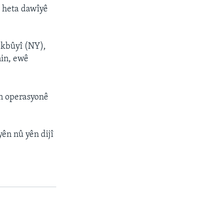
ê heta dawîyê
ekbûyî (NY),
nin, ewê
ên operasyonê
yên nû yên dijî