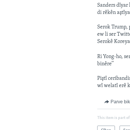
Sanders dîyar 
di rêkên aştîy
Serok Trump, p
ew li ser Twit
Serokê Koreya 
Ri Yong-ho, se
binêre’’
Piştî ceriband
wî welatî erê k
Parve bi
This item is part of