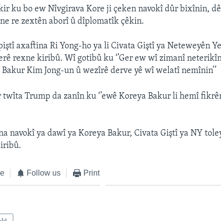
kir ku bo ew Nîvgirava Kore ji çeken navokî dûr bixînin, d
ane re zextên aborî û dîplomatîk çêkin.
iştî axaftina Ri Yong-ho ya li Civata Giştî ya Neteweyên Y
terê rexne kiribû. Wî gotibû ku ‘’Ger ew wî zimanî neterikî
Bakur Kim Jong-un û wezîrê derve yê wî welatî nemînin’’
r twîta Trump da zanîn ku ‘’ewê Koreya Bakur li hemî fikr
ina navokî ya dawî ya Koreya Bakur, Civata Giştî ya NY tole
iribû.
ke
Follow us
Print