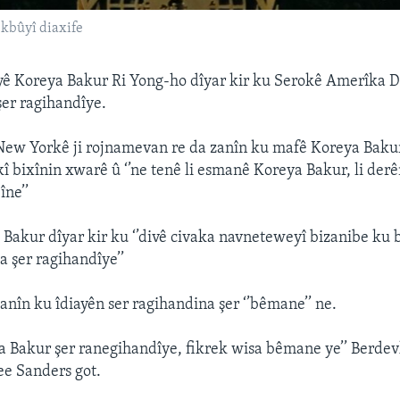
ekbûyî diaxife
yê Koreya Bakur Ri Yong-ho dîyar kir ku Serokê Amerîka
şer ragihandîye.
 New Yorkê ji rojnamevan re da zanîn ku mafê Koreya Baku
î bixînin xwarê û ‘’ne tenê li esmanê Koreya Bakur, li derên
îne’’
Bakur dîyar kir ku ‘’divê civaka navneteweyî bizanibe ku 
 şer ragihandîye’’
zanîn ku îdiayên ser ragihandina şer ‘’bêmane’’ ne.
ya Bakur şer ranegihandîye, fikrek wisa bêmane ye’’ Berdev
e Sanders got.