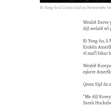
Ri Yong-ho li Civata Giştî ya Neteweyên Y
Wezîrê Derve 
dijî welatê wî 
Ri Yong-ho, li
firokên Amerîk
vî mafî bikar b
Wezîrê Koreya 
eşkere Amerîka
Qesra Sipî da 
‘’Me dijî Kore
Sarah Huckabe