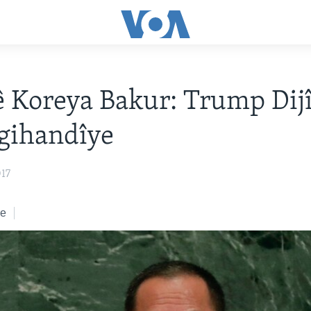
 Koreya Bakur: Trump Dij
gihandîye
017
ke