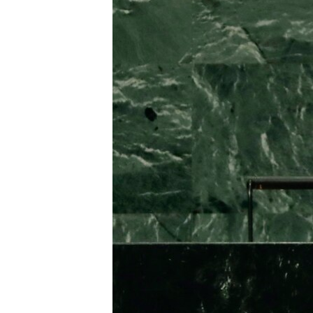
ÇAND Û HUNER
SERNIVÎS
SORANÎ