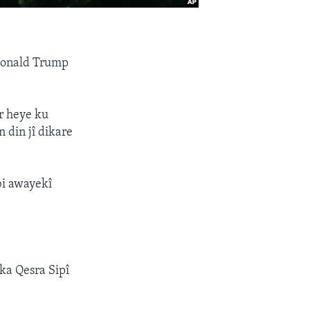
 Donald Trump
r heye ku
 din jî dikare
bi awayekî
ka Qesra Sipî