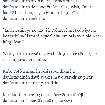
danûstandinan bikin ku roja Pêncşemê di
danûstandinan de nûnerên Amerîka, Misir, Qatar û
Îsraîlê hazir bûn, lê yên Hamasê beşdarî li
danûstandinan nekirin.
‘’Em li Qahîreyê ne. Ew jî li Qahîreyê ne. Pêdivîya me
beşdarbûna Hamasê heye û divê em bala xwe bidin ser
hûrgilîyan.’’
Wî dîyar kir ku ewê dawîya hefteyê û di rojên pêş de
ser hûrgilîyan bixebitin.
Kirby got ku nîşanên pêşî raber dikin ku
danûstandinên dawî avaker in û dîyar kir ku pirtir
danûstandina hatine plan kirin.
Karbidestê Amerîkî got ku nûçeyên ku dibêjin
danûstandin li ber têkçûnê ne, derew in.