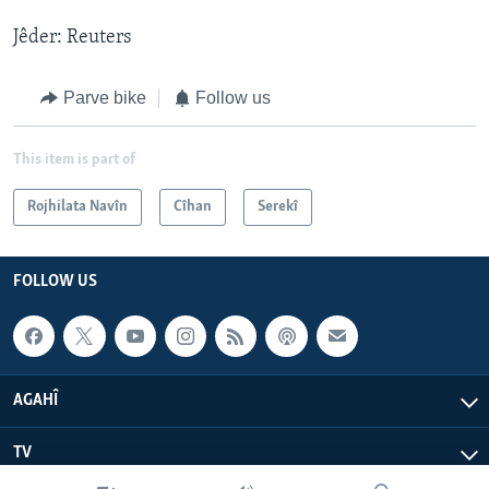
Jêder: Reuters
Parve bike
Follow us
This item is part of
Rojhilata Navîn
Cîhan
Serekî
FOLLOW US
AGAHÎ
TV