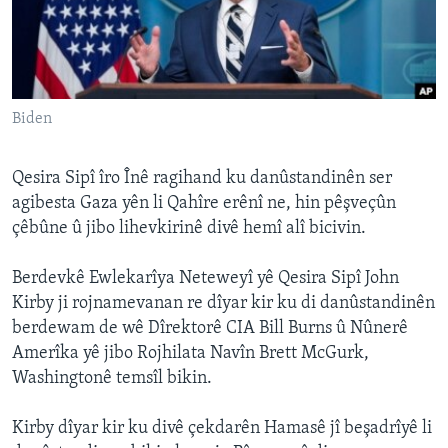
ÇAND Û HUNER
SERNIVÎS
SORANÎ
Biden
Learning English
Qesira Sipî îro Înê ragihand ku danûstandinên ser
FOLLOW US
agibesta Gaza yên li Qahîre erênî ne, hin pêşveçûn
çêbûne û jibo lihevkirinê divê hemî alî bicivin.
Berdevkê Ewlekarîya Neteweyî yê Qesira Sipî John
Zimanên Din
Kirby ji rojnamevanan re dîyar kir ku di danûstandinên
berdewam de wê Dîrektorê CIA Bill Burns û Nûnerê
Amerîka yê jibo Rojhilata Navîn Brett McGurk,
Washingtonê temsîl bikin.
Kirby dîyar kir ku divê çekdarên Hamasê jî beşadrîyê li