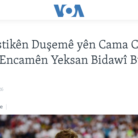
stikên Duşemê yên Cama 
r Encamên Yeksan Bidawî 
26
ke