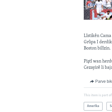
Lîstikên Cama 
Grûpa I derdik
Boston bilîzin.
Piştî wan herd
Cezayirê li baj
Parve bi
This item is part of
Amerîka
S