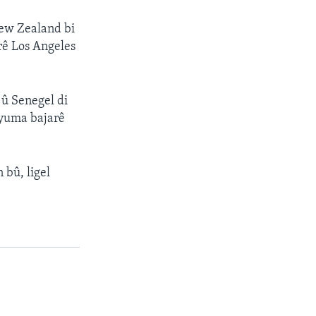
New Zealand bi
rê Los Angeles
û Senegel di
dyuma bajarê
 bû, ligel