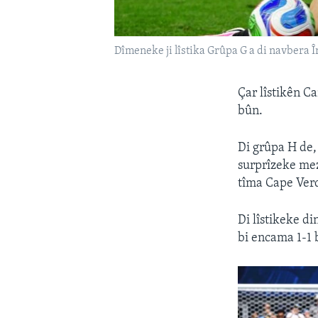
Dîmeneke ji lîstika Grûpa G a di navbera 
Çar lîstikên C
bûn.
Di grûpa H de,
surprîzeke mez
tîma Cape Verd
Di lîstikeke d
bi encama 1-1 