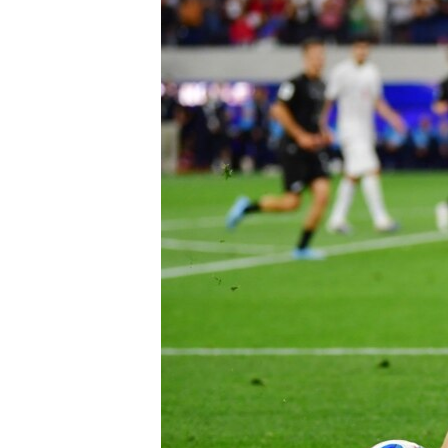
ÇAND Û HUNER
SERNIVÎS
SORANÎ