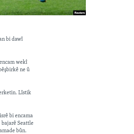
an bi dawî
v encam wekî
pêşbirkê ne û
rketin. Lîstik
isrê bi encama
a bajarê Seattle
 amade bûn.