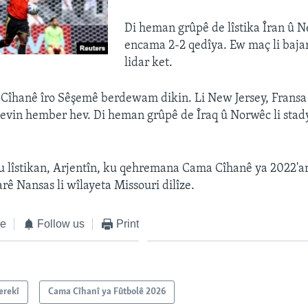
Di heman grûpê de lîstika Îran û 
encama 2-2 qedîya. Ew maç li baja
lidar ket.
Cîhanê îro Sêşemê berdewam dikin. Li New Jersey, Fransa 
evin hember hev. Di heman grûpê de Îraq û Norwêc li sta
u lîstikan, Arjentîn, ku qehremana Cama Cîhanê ya 2022'an
arê Nansas li wîlayeta Missouri dilîze.
ke
Follow us
Print
erekî
Cama Cîhanî ya Fûtbolê 2026