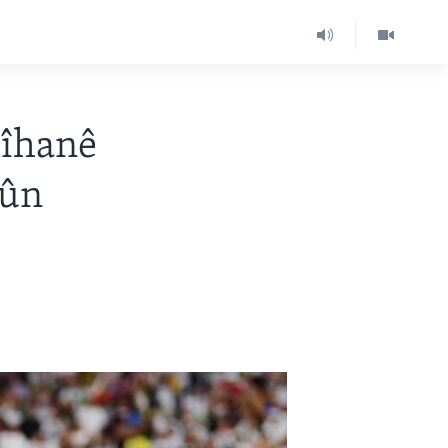
Cîhanê
Bûn