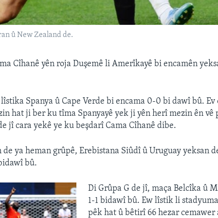
Îran û New Zealand de.
ama Cîhanê yên roja Duşemê li Amerîkayê bi encamên yeks
 lîstika Spanya û Cape Verde bi encama 0-0 bi dawî bû. E
in hat ji ber ku tîma Spanyayê yek ji yên herî mezin ên vê 
e jî cara yekê ye ku beşdarî Cama Cîhanê dibe.
in de ya heman grûpê, Erebistana Siûdî û Uruguay yeksan de
bidawî bû.
Di Grûpa G de jî, maça Belcîka û M
1-1 bidawî bû. Ew lîstik li stadyum
pêk hat û bêtirî 66 hezar cemawer