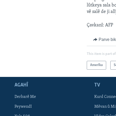
lûtkeya sala bo
vê salê de ji a
Çavkanî: AFP
Parve bi
This item is part of
Amerîka
S
AGAHÎ
TV
Learning English
Derbarê Me
Kurd Conne
FOLLOW US
Peywendî
Mêvan û Mi