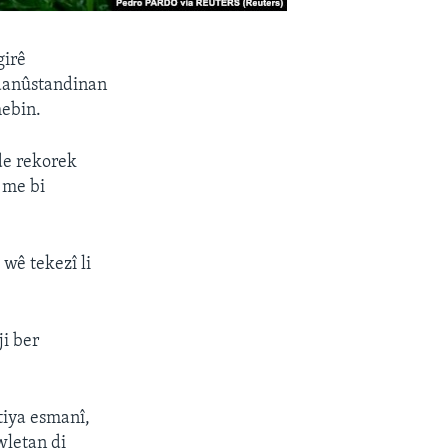
girê
 danûstandinan
hebin.
 de rekorek
 me bi
wê tekezî li
ji ber
tiya esmanî,
wletan di