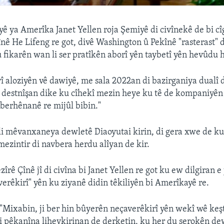
ê ya Amerîka Janet Yellen roja Şemiyê di civînekê de bi cî
nê He Lifeng re got, divê Washington û Pekînê "rasterast"
 fikarên wan li ser pratîkên aborî yên taybetî yên hevûdu 
vî aloziyên vê dawiyê, me sala 2022an di bazirganiya dualî
jî destnîşan dike ku cîhekî mezin heye ku tê de kompaniyên
berhênanê re mijûl bibin."
li mêvanxaneya dewletê Diaoyutai kirin, di gera xwe de ku 
mezintir di navbera herdu alîyan de kir.
îrê Çînê jî di civîna bi Janet Yellen re got ku ew dilgiran e 
erêkirî" yên ku ziyanê didin têkiliyên bi Amerîkayê re.
 "Mixabin, ji ber hin bûyerên neçaverêkirî yên wekî wê keş
di pêkanîna lihevkirinan de derketin, ku her du serokên de