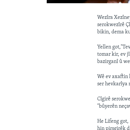
Wezîra Xezîney
serokwezîrê Çî
bikin, dema ku
Yellen got,"Te
tomar kir, ev 
bazirganî û we
Wê ev axaftin 
ser hevkarîya 
Cîgirê serokwez
"bûyerên neçav
He Lifeng got,
hin pirsgirêk 