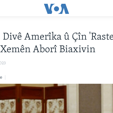
: Divê Amerîka û Çîn 'Raste
 Xemên Aborî Biaxivin
2023
ke