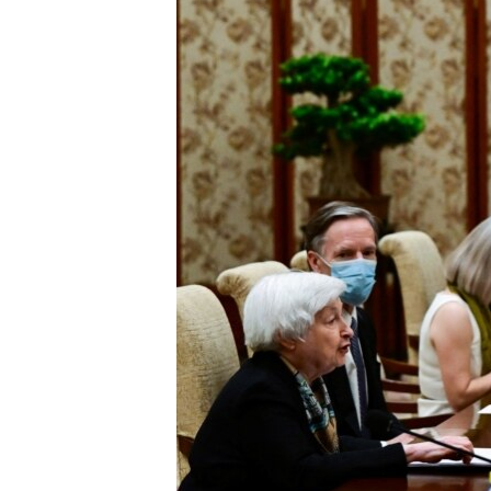
ÇAND Û HUNER
SERNIVÎS
SORANÎ