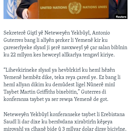
ÇAND Û HUNER
SERNIVÎS
SORANÎ
Sekreterê Giştî yê Neteweyên Yekbûyî, Antonio
Guterres bang li alîyên şerker li Yemenê kir ku
Learning English
çareserîyeke sîyasî ji şerê navxweyî yê çar salan bibînin
ku 22 mîlyon kes hewceyî alîkarîya tengavî kiriye.
FOLLOW US
“Lihevkirineke sîyasî ya hevbîrkirî ku hemî hêzên
Yemenê hembêz dike, teka reya çaresî ye. Ez bang li
hemî alîyan dikim ku demûdest ligel Nûnerê minî
Zimanên Din
Taybet Martin Griffiths bixebitin,” Guterres di
konferansa taybet ya ser rewşa Yemenê de got.
Neteweyên Yekbûyî konferanseke taybet li Erebistana
Saudî li dar dixe ku bersîvdana xirabtirîn kêşeya
mirovahî ya cîhanê bide û 3 mîlyar dolar dirav bicivîne.