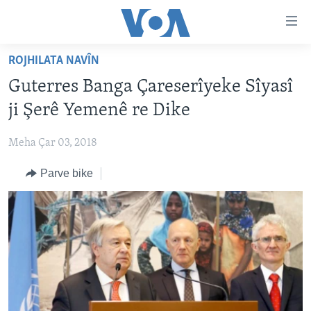
Lînkên
eksesibilîtî
Yekser
ROJHILATA NAVÎN
here
DESTPÊK
Guterres Banga Çareserîyeke Sîyasî
naveroka
NÛÇE
serekî
ji Şerê Yemenê re Dike
HERÊMÊN KURDAN
Yekser
VÎDYO GALERÎ
here
Meha Çar 03, 2018
AMERÎKA
FOTO GALERÎ
Malpera
Parve bike
TIRKÎYE
RADYO
serekî
Yekser
SÛRÎYE
HEVPEYVÎN
here
ÎRAQ
Lêgerînê
ÎRAN
ROJHILATA NAVÎN
CÎHAN