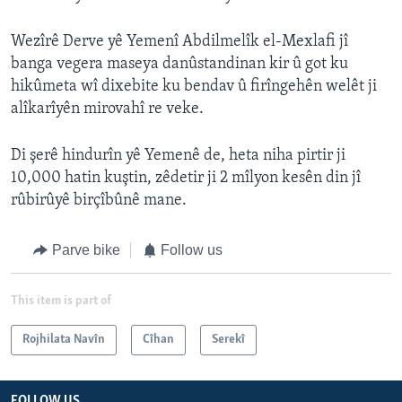
Wezîrê Derve yê Yemenî Abdilmelîk el-Mexlafi jî
banga vegera maseya danûstandinan kir û got ku
hikûmeta wî dixebite ku bendav û firîngehên welêt ji
alîkarîyên mirovahî re veke.
Di şerê hindurîn yê Yemenê de, heta niha pirtir ji
10,000 hatin kuştin, zêdetir ji 2 mîlyon kesên din jî
rûbirûyê birçîbûnê mane.
Parve bike
Follow us
This item is part of
Rojhilata Navîn
Cîhan
Serekî
FOLLOW US