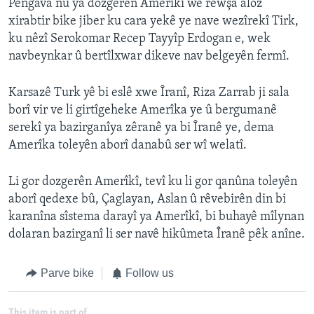
Pêngava nû ya dozgerên Amerîkî wê rewşa aloz
xirabtir bike jiber ku cara yekê ye nave wezîrekî Tirk,
ku nêzî Serokomar Recep Tayyîp Erdogan e, wek
navbeynkar û bertîlxwar dikeve nav belgeyên fermî.
Karsazê Turk yê bi eslê xwe Îranî, Riza Zarrab ji sala
borî vir ve li girtîgeheke Amerîka ye û bergumanê
serekî ya bazirganîya zêranê ya bi Îranê ye, dema
Amerîka toleyên aborî danabû ser wî welatî.
Li gor dozgerên Amerîkî, tevî ku li gor qanûna toleyên
aborî qedexe bû, Çaglayan, Aslan û rêvebirên din bi
karanîna sîstema darayî ya Amerîkî, bi buhayê mîlynan
dolaran bazirganî li ser navê hikûmeta Îranê pêk anîne.
Parve bike
Follow us
This item is part of