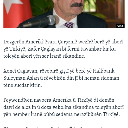
ÇAND Û HUNER
SERNIVÎS
SORANÎ
Learning English
Dozgerên Amerîkî êvara Çarşemê wezîrê berê yê aborî
yê Tirkîyê, Zafer Çaglayan bi fermi tawanbar kir ku
toleyên aborî yên ser Îranê şikandine.
FOLLOW US
Xencî Çaglayan, rêvebirê giştî yê berê yê Halkbank
Suleyman Aslan û rêvebirên din jî bi heman sideman
Zimanên Din
têne sucdar kirin.
Peywendîyên navbera Amerîka û Tirkîyê di demên
dawî de aloz in û doza vekolîna şikandina toleyên aborî
yên hember Îranê bûbû sedema nerazîbûnên Tirkîyê.