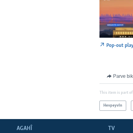
Pop-out pla
Parve bi
This item is part of
Hevpeyvîn
AGAHÎ
TV