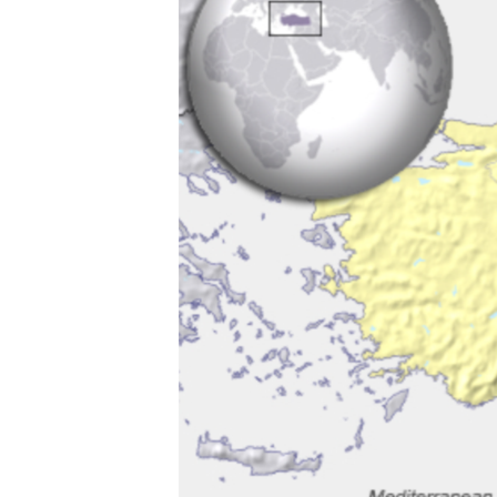
ÇAND Û HUNER
SERNIVÎS
SORANÎ