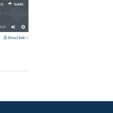
ED
SHARE
5:15
Direct link
SHARE