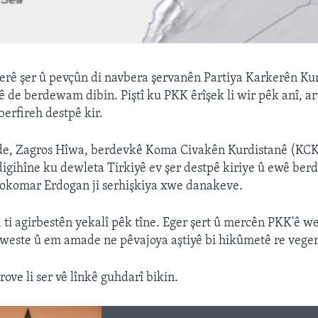
erê şer û pevçûn di navbera şervanên Partiya Karkerên Ku
yê de berdewam dibin. Piştî ku PKK êrîşek li wir pêk anî, ar
erfireh destpê kir.
 de, Zagros Hîwa, berdevkê Koma Civakên Kurdistanê (KCK
igihîne ku dewleta Tirkiyê ev şer destpê kiriye û ewê be
komar Erdogan ji serhişkiya xwe danakeve.
ti agirbestên yekalî pêk tîne. Eger şert û mercên PKK'ê wer
aweste û em amade ne pêvajoya aştiyê bi hikûmetê re veger
îrove li ser vê lînkê guhdarî bikin.