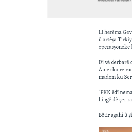
Li herêma Gev
û artêşa Tirki
operasyoneke b
Di vê derbarê
Amerîka re rad
madem ku Sero
"PKK êdî nema 
hingê dê şer r
Bêtir agahî û ş