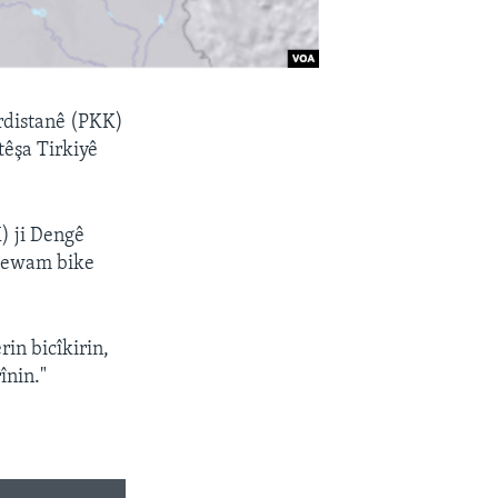
rdistanê (PKK)
têşa Tirkiyê
) ji Dengê
rdewam bike
in bicîkirin,
înin."