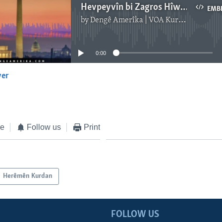
Hevpeyvîn bi Zagros Hîwa re
EMB
by
Dengê Amerîka | VOA Kurmanji
No media source currently available
0:00
yer
EMBED
ke
Follow us
Print
Herêmên Kurdan
FOLLOW US