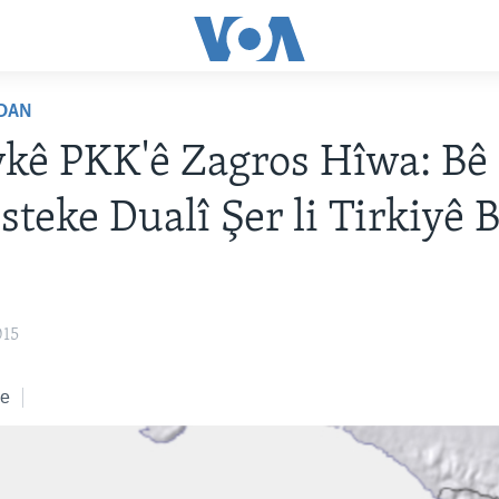
DAN
kê PKK'ê Zagros Hîwa: Bê
steke Dualî Şer li Tirkiyê 
015
ke