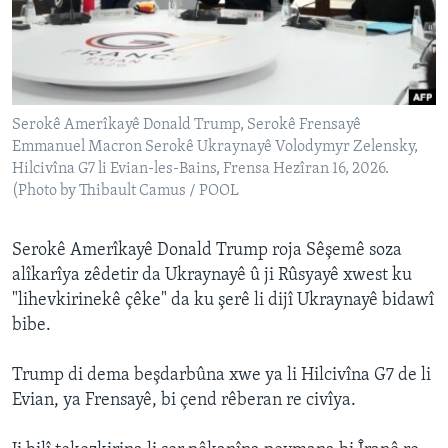
ÇAND Û HUNER
SERNIVÎS
SORANÎ
Serokê Amerîkayê Donald Trump, Serokê Frensayê
Learning English
Emmanuel Macron Serokê Ukraynayê Volodymyr Zelensky,
Hilcivîna G7 li Evian-les-Bains, Frensa Hezîran 16, 2026.
(Photo by Thibault Camus / POOL
FOLLOW US
Serokê Amerîkayê Donald Trump roja Sêşemê soza
alîkarîya zêdetir da Ukraynayê û ji Rûsyayê xwest ku
Zimanên Din
"lihevkirinekê çêke" da ku şerê li dijî Ukraynayê bidawî
bibe.
Trump di dema beşdarbûna xwe ya li Hilcivîna G7 de li
Evian, ya Frensayê, bi çend rêberan re civîya.