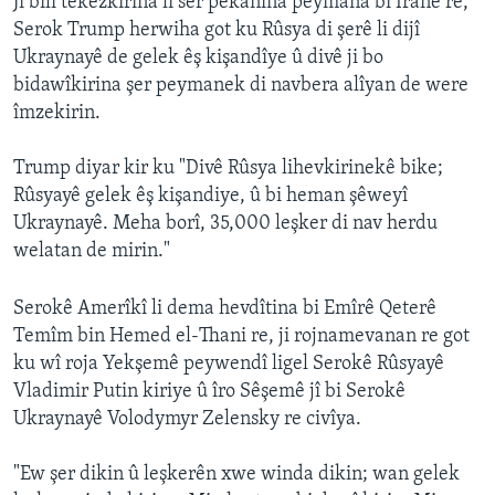
Ji bilî tekezkirina li ser pêkanîna peymana bi Îranê re,
Serok Trump herwiha got ku Rûsya di şerê li dijî
Ukraynayê de gelek êş kişandîye û divê ji bo
bidawîkirina şer peymanek di navbera alîyan de were
îmzekirin.
Trump diyar kir ku "Divê Rûsya lihevkirinekê bike;
Rûsyayê gelek êş kişandiye, û bi heman şêweyî
Ukraynayê. Meha borî, 35,000 leşker di nav herdu
welatan de mirin."
Serokê Amerîkî li dema hevdîtina bi Emîrê Qeterê
Temîm bin Hemed el-Thani re, ji rojnamevanan re got
ku wî roja Yekşemê peywendî ligel Serokê Rûsyayê
Vladimir Putin kiriye û îro Sêşemê jî bi Serokê
Ukraynayê Volodymyr Zelensky re civîya.
"Ew şer dikin û leşkerên xwe winda dikin; wan gelek