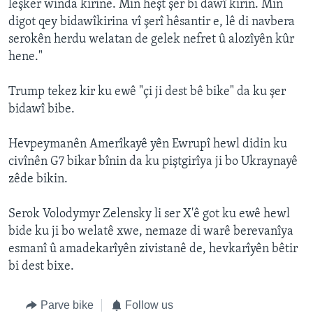
leşker winda kirine. Min heşt şer bi dawî kirin. Min
digot qey bidawîkirina vî şerî hêsantir e, lê di navbera
serokên herdu welatan de gelek nefret û alozîyên kûr
hene."
Trump tekez kir ku ewê "çi ji dest bê bike" da ku şer
bidawî bibe.
Hevpeymanên Amerîkayê yên Ewrupî hewl didin ku
civînên G7 bikar bînin da ku piştgirîya ji bo Ukraynayê
zêde bikin.
Serok Volodymyr Zelensky li ser X'ê got ku ewê hewl
bide ku ji bo welatê xwe, nemaze di warê berevanîya
esmanî û amadekarîyên zivistanê de, hevkarîyên bêtir
bi dest bixe.
Parve bike
Follow us