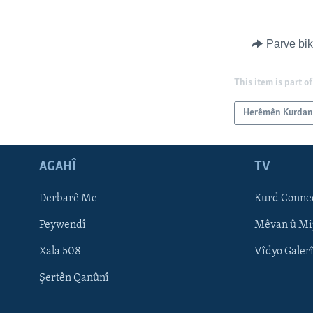
Parve bi
This item is part of
Herêmên Kurda
AGAHÎ
TV
Learning English
Derbarê Me
Kurd Conne
FOLLOW US
Peywendî
Mêvan û Mi
Xala 508
Vîdyo Galer
Şertên Qanûnî
Zimanên Din