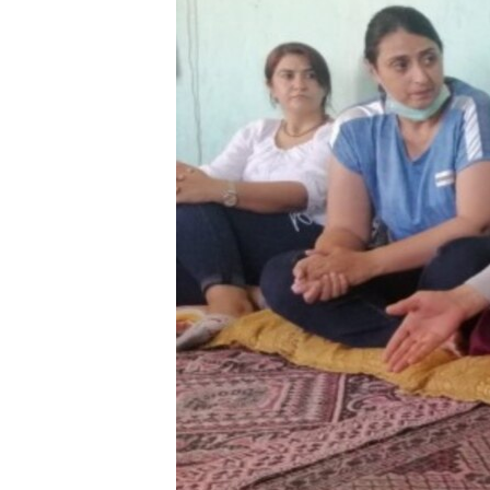
ÇAND Û HUNER
SERNIVÎS
SORANÎ