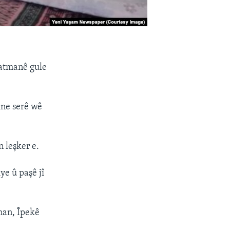
Batmanê gule
ine serê wê
 leşker e.
ye û paşê jî
rhan, Îpekê