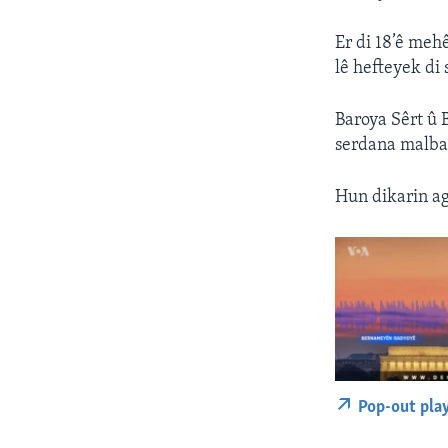
Er di 18’ê meh
lê hefteyek di
Baroya Sêrt û 
serdana malbat
Hun dikarin ag
Pop-out pla