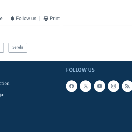
ke
Follow us
Print
n
Serekî
FOLLOW US
ction
jar
î