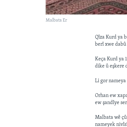
Malbata Er
Qîza Kurd ya b
berî xwe dabû 
Keça Kurd ya 1
dike û eşkere 
Li gor nameya 
Orhan ew xapand
ew şandîye ser
Malbata wê çûy
nameyek nivîsî