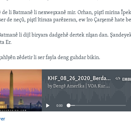
ê de li Batmanê li nexweşxanê mir. Orhan, piştî mirina Îpek
 ser de neçû, piştî îtiraza parêzeran, ew îro Çarşemê hate b
Batmanê li dijî biryara dadgehê dertek nîşan dan. Şandeyek
a Er.
ahîyên zêdetir li ser fayla deng guhdar bikin.
KHF_08_26_2020_Berdana_Musa_Orhan
EMB
by
Dengê Amerîka | VOA Kurmanji
No media source currently available
0:00
yer
EMBED