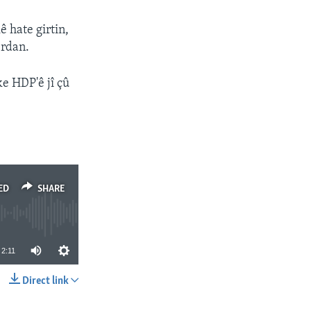
ê hate girtin,
erdan.
e HDP'ê jî çû
ED
SHARE
2:11
Direct link
SHARE