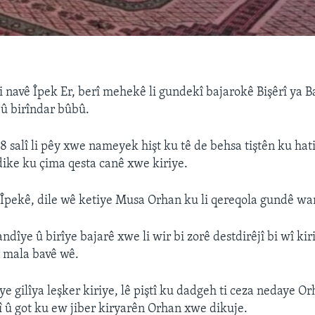
i navê Îpek Er, berî mehekê li gundekî bajarokê Bişêrî ya 
û birîndar bûbû.
8 salî li pêy xwe nameyek hişt ku tê de behsa tiştên ku hat
dike ku çima qesta canê xwe kiriye.
Îpekê, dile wê ketiye Musa Orhan ku li qereqola gundê wan
îye û birîye bajarê xwe li wir bi zorê destdirêjî bi wî kiri
 mala bavê wê.
e gilîya leşker kiriye, lê piştî ku dadgeh ti ceza nedaye O
 û got ku ew jiber kiryarên Orhan xwe dikuje.