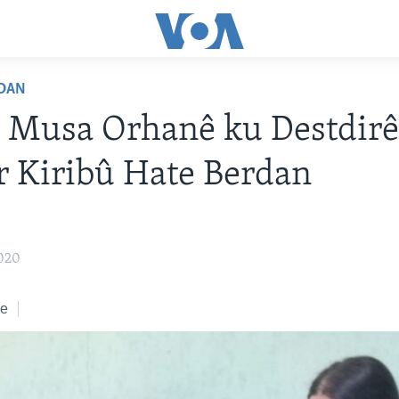
DAN
 Musa Orhanê ku Destdirê
r Kiribû Hate Berdan
2020
ke