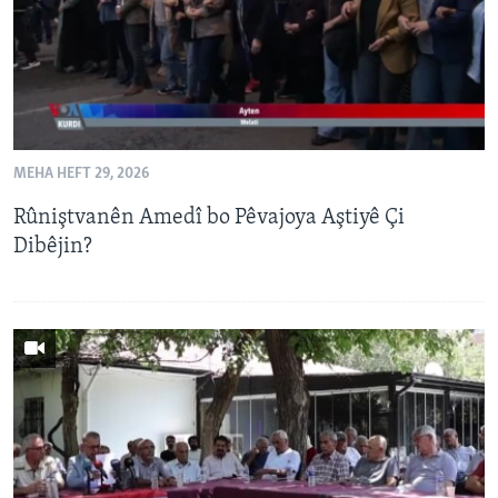
MEHA HEFT 29, 2026
Rûniştvanên Amedî bo Pêvajoya Aştiyê Çi
Dibêjin?