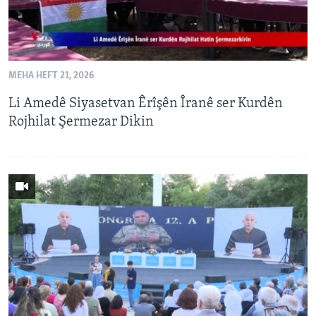
MEHA HEFT 21, 2026
Li Amedê Siyasetvan Êrîşên Îranê ser Kurdên
Rojhilat Şermezar Dikin