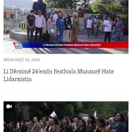
ÇAND Û HUNER
SERNIVÎS
SORANÎ
Learning English
FOLLOW US
MEHA HEŞT 03, 2026
Li Dêrsimê 24’emîn Festîvala Munzurê Hate
Lidarxistin
Zimanên Din