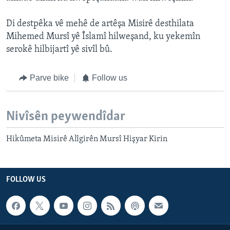
Di destpêka vê mehê de artêşa Misirê desthilata
Mihemed Mursî yê Îslamî hilweşand, ku yekemîn
serokê hilbijartî yê sivîl bû.
Parve bike
Follow us
Nivîsên peywendîdar
Hikûmeta Misirê Alîgirên Mursî Hişyar Kirin
FOLLOW US