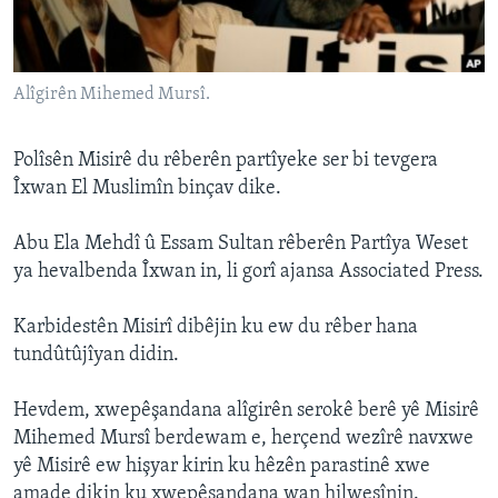
ÇAND Û HUNER
SERNIVÎS
Alîgirên Mihemed Mursî.
SORANÎ
Learning English
Polîsên Misirê du rêberên partîyeke ser bi tevgera
Îxwan El Muslimîn binçav dike.
FOLLOW US
Abu Ela Mehdî û Essam Sultan rêberên Partîya Weset
ya hevalbenda Îxwan in, li gorî ajansa Associated Press.
Zimanên Din
Karbidestên Misirî dibêjin ku ew du rêber hana
tundûtûjîyan didin.
Hevdem, xwepêşandana alîgirên serokê berê yê Misirê
Mihemed Mursî berdewam e, herçend wezîrê navxwe
yê Misirê ew hişyar kirin ku hêzên parastinê xwe
amade dikin ku xwepêşandana wan hilweşînin.