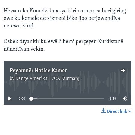
Hevseroka Komelê da xuya kirin armanca herî girîng
ewe ku komelê dê xizmetê bike jibo berjewendîya
netewa Kurd.
Ozbek dîyar kir ku ewê li hemî perçeyên Kurdistanê
nûnertîyan vekin.
Peyamnêr Hatice Kamer
by
Dengê Amerîka | VOA Kurmanji
No media source currently available
0:00
3:39
Direct link