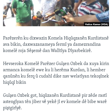
ÇAND Û HUNER
SERNIVÎS
SORANÎ
Learning English
Parêzerên ku dixwazin Komela Hiqûqzanên Kurdistanê
ava bikin, daxwazanameya fermî ya damezrandina
FOLLOW US
komelê roja Sêşemê dan Walîtîya Dîyarbekirê.
Hevseroka Komelê Parêzer Gulşen Ozbek da xuya kirin
armanca komelê ewe ku li herêma Kurdan, li hember
Zimanên Din
qanûnên ku ferq û cudahî dike nav welatîyan tekoşînek
hiqûqî bikin
Gulşen Ozbek got, hiqûzanên Kurdistanê pir zêde rastî
astengîyan tên jiber vê yekê jî ev komele dê bibe warê
piştgirîyê.