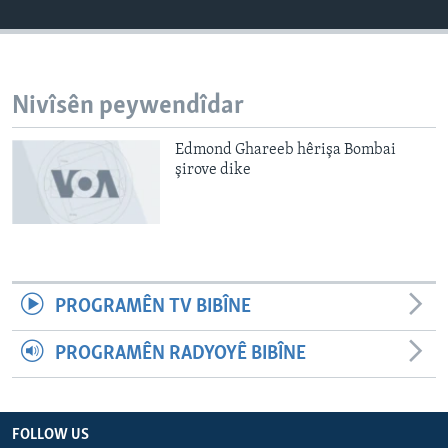
ÇAND Û HUNER
SERNIVÎS
SORANÎ
Nivîsên peywendîdar
Learning English
Edmond Ghareeb hêrişa Bombai
şirove dike
FOLLOW US
Zimanên Din
PROGRAMÊN TV BIBÎNE
PROGRAMÊN RADYOYÊ BIBÎNE
FOLLOW US