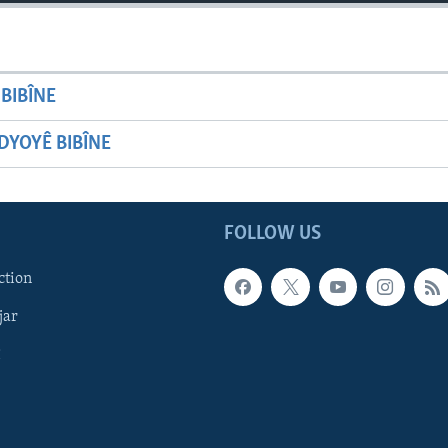
BIBÎNE
YOYÊ BIBÎNE
FOLLOW US
ction
jar
î