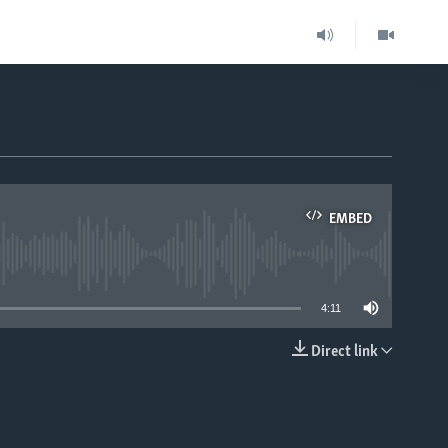
EMBED
able
4:11
Direct link
EMBED