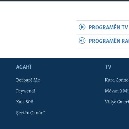
ÇAND Û HUNER
SERNIVÎS
SORANÎ
PROGRAMÊN TV 
PROGRAMÊN RAD
AGAHÎ
TV
Derbarê Me
Kurd Conne
Peywendî
Mêvan û Mi
Xala 508
Vîdyo Galer
Learning English
Şertên Qanûnî
FOLLOW US