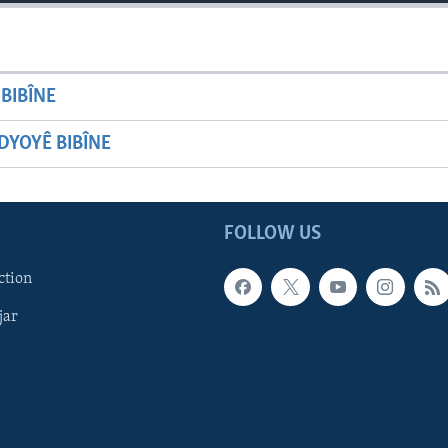
BIBÎNE
YOYÊ BIBÎNE
FOLLOW US
ction
jar
î