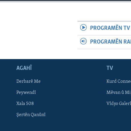
ÇAND Û HUNER
SERNIVÎS
SORANÎ
PROGRAMÊN TV 
PROGRAMÊN RAD
AGAHÎ
TV
Derbarê Me
Kurd Conne
Peywendî
Mêvan û Mi
Xala 508
Vîdyo Galer
Learning English
Şertên Qanûnî
FOLLOW US