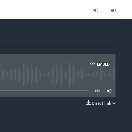
EMBED
able
4:51
Direct link
EMBED