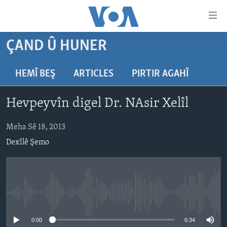
Lînkên
eksesibilîtî
Yekser
ÇAND Û HUNER
here
DESTPÊK
naveroka
NÛÇE
HEMÎ BEŞ
ARTICLES
PIRTIR AGAHÎ
serekî
HERÊMÊN KURDAN
Yekser
VÎDYO GALERÎ
Hevpeyvîn digel Dr. NAsir Xelîl
here
AMERÎKA
FOTO GALERÎ
Malpera
TIRKÎYE
Meha Sê 18, 2013
RADYO
serekî
Yekser
Dexîlê Şemo
SÛRÎYE
HEVPEYVÎN
here
ÎRAQ
Lêgerînê
ÎRAN
No media source currently available
ROJHILATA NAVÎN
CÎHAN
0:00
6:34