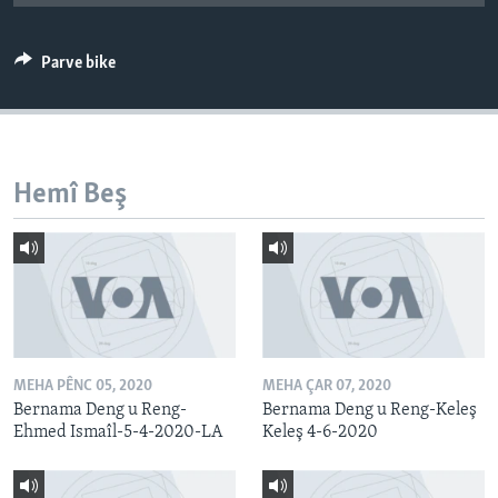
ÇAND Û HUNER
SERNIVÎS
Parve bike
SORANÎ
Learning English
Hemî Beş
FOLLOW US
Zimanên Din
MEHA PÊNC 05, 2020
MEHA ÇAR 07, 2020
Bernama Deng u Reng-
Bernama Deng u Reng-Keleş
Ehmed Ismaîl-5-4-2020-LA
Keleş 4-6-2020