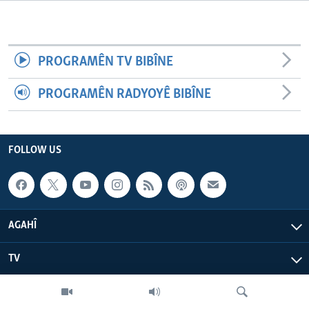
ÇAND Û HUNER
SERNIVÎS
PROGRAMÊN TV BIBÎNE
SORANÎ
PROGRAMÊN RADYOYÊ BIBÎNE
Learning English
FOLLOW US
FOLLOW US
Zimanên Din
AGAHÎ
TV