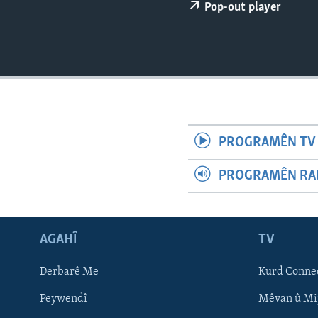
ÇAND Û HUNER
Pop-out player
SERNIVÎS
SORANÎ
PROGRAMÊN TV 
PROGRAMÊN RAD
AGAHÎ
TV
Learning English
Derbarê Me
Kurd Conne
Peywendî
Mêvan û Mi
FOLLOW US