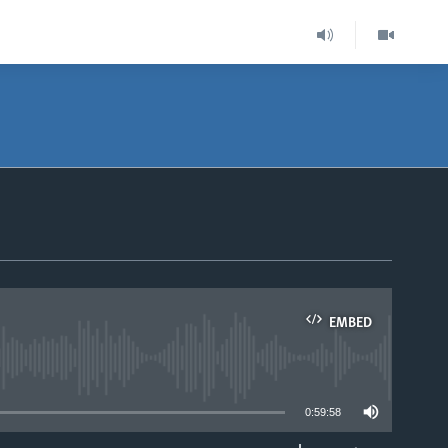
EMBED
able
0:59:58