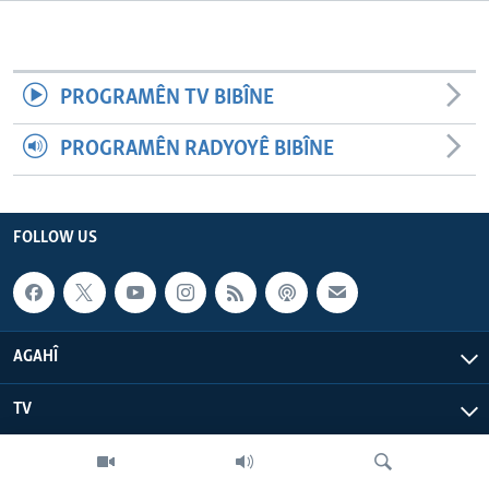
ÇAND Û HUNER
SERNIVÎS
PROGRAMÊN TV BIBÎNE
SORANÎ
PROGRAMÊN RADYOYÊ BIBÎNE
Learning English
FOLLOW US
FOLLOW US
Zimanên Din
AGAHÎ
TV