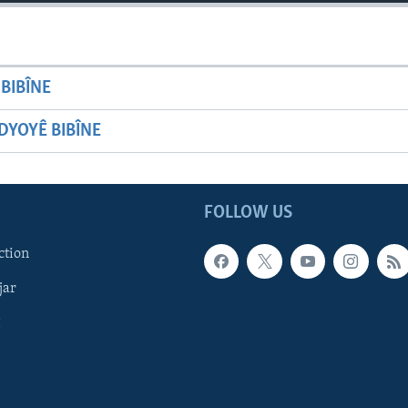
BIBÎNE
YOYÊ BIBÎNE
FOLLOW US
ction
jar
î