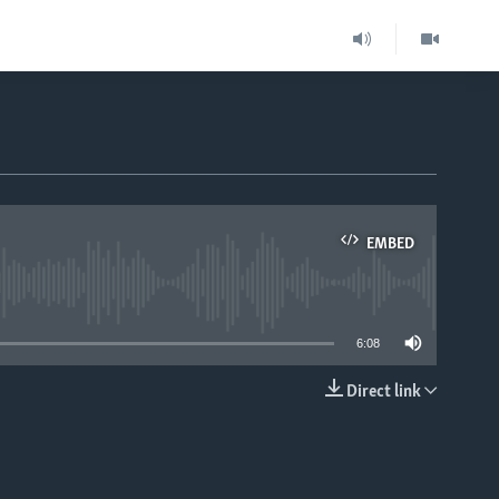
EMBED
able
6:08
Direct link
EMBED