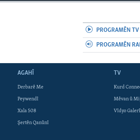
ÇAND Û HUNER
SERNIVÎS
SORANÎ
PROGRAMÊN TV 
PROGRAMÊN RAD
AGAHÎ
TV
Derbarê Me
Kurd Conne
Peywendî
Mêvan û Mi
Xala 508
Vîdyo Galer
Learning English
Şertên Qanûnî
FOLLOW US