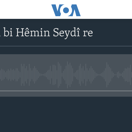
 bi Hêmin Seydî re
No media source currently avail