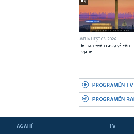
MEHA HEŞT 03, 2026
Bernameyên radyoyê yên
rojane
PROGRAMÊN TV 
PROGRAMÊN RAD
AGAHÎ
TV
Learning English