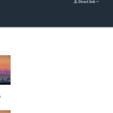
Direct link
EMBED
n