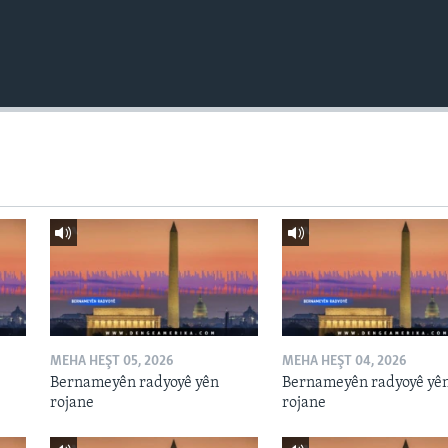
MEHA HEŞT 05, 2026
MEHA HEŞT 04, 2026
Bernameyên radyoyê yên
Bernameyên radyoyê yê
rojane
rojane