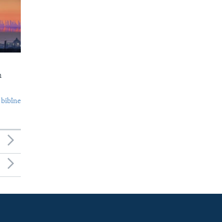
n
 bibîne