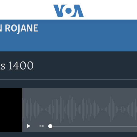
N ROJANE
SUBSCRIBE
s 1400
Navê xwe tomar
bike
No media source currently avail
0:00