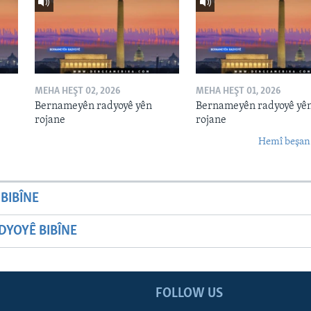
MEHA HEŞT 02, 2026
MEHA HEŞT 01, 2026
Bernameyên radyoyê yên
Bernameyên radyoyê yê
rojane
rojane
Hemî beşan
BIBÎNE
YOYÊ BIBÎNE
FOLLOW US