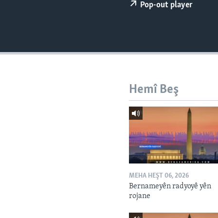
ÇAND Û HUNER
Pop-out player
SERNIVÎS
SORANÎ
Hemî Beş
MEHA HEŞT 06, 2026
Bernameyên radyoyê yên
rojane