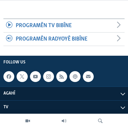
ÇAND Û HUNER
SERNIVÎS
PROGRAMÊN TV BIBÎNE
SORANÎ
PROGRAMÊN RADYOYÊ BIBÎNE
Learning English
FOLLOW US
FOLLOW US
Zimanên Din
AGAHÎ
TV