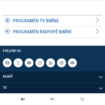
ÇAND Û HUNER
SERNIVÎS
PROGRAMÊN TV BIBÎNE
SORANÎ
PROGRAMÊN RADYOYÊ BIBÎNE
Learning English
FOLLOW US
FOLLOW US
Zimanên Din
AGAHÎ
TV