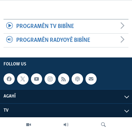
ÇAND Û HUNER
SERNIVÎS
PROGRAMÊN TV BIBÎNE
SORANÎ
PROGRAMÊN RADYOYÊ BIBÎNE
Learning English
FOLLOW US
FOLLOW US
Zimanên Din
AGAHÎ
TV