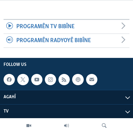
ÇAND Û HUNER
SERNIVÎS
PROGRAMÊN TV BIBÎNE
SORANÎ
PROGRAMÊN RADYOYÊ BIBÎNE
Learning English
FOLLOW US
FOLLOW US
Zimanên Din
AGAHÎ
TV