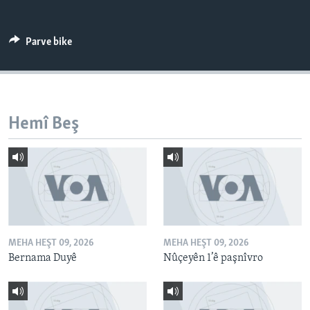
ÇAND Û HUNER
SERNIVÎS
Parve bike
SORANÎ
Learning English
Hemî Beş
FOLLOW US
Zimanên Din
MEHA HEŞT 09, 2026
MEHA HEŞT 09, 2026
Bernama Duyê
Nûçeyên 1’ê paşnîvro