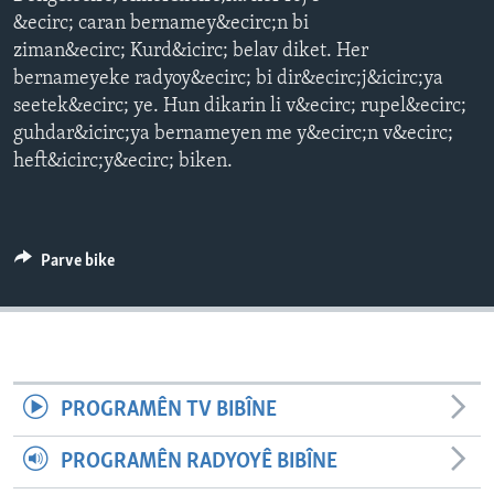
ÇAND Û HUNER
&ecirc; caran bernamey&ecirc;n bi
ziman&ecirc; Kurd&icirc; belav diket. Her
SERNIVÎS
bernameyeke radyoy&ecirc; bi dir&ecirc;j&icirc;ya
SORANÎ
seetek&ecirc; ye. Hun dikarin li v&ecirc; rupel&ecirc;
guhdar&icirc;ya bernameyen me y&ecirc;n v&ecirc;
Learning English
heft&icirc;y&ecirc; biken.
FOLLOW US
Parve bike
Zimanên Din
PROGRAMÊN TV BIBÎNE
PROGRAMÊN RADYOYÊ BIBÎNE