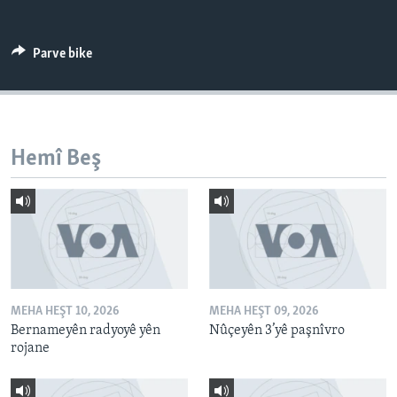
ÇAND Û HUNER
SERNIVÎS
Parve bike
SORANÎ
Learning English
Hemî Beş
FOLLOW US
Zimanên Din
MEHA HEŞT 10, 2026
MEHA HEŞT 09, 2026
Bernameyên radyoyê yên
Nûçeyên 3’yê paşnîvro
rojane