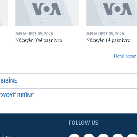
MEHA HEŞT 05, 2026
MEHA HEŞT 05, 2026
Nûçeyên 3’yê paşnîvro
Nûçeyên 1’ê paşnîvro
Hemî beşan
BIBÎNE
YOYÊ BIBÎNE
FOLLOW US
ction