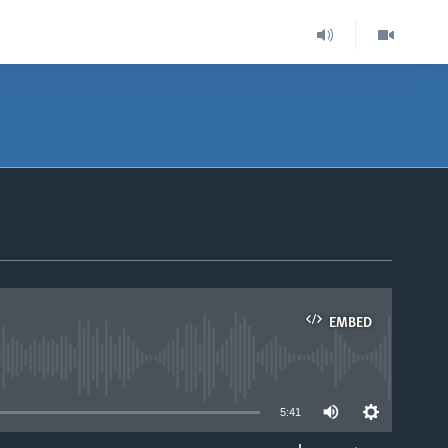
EMBED
able
5:41