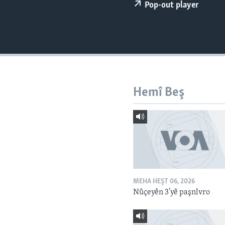
ÇAND Û HUNER
Pop-out player
SERNIVÎS
SORANÎ
Hemî Beş
MEHA HEŞT 06, 2026
Nûçeyên 3’yê paşnîvro