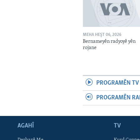
MEHA HEŞT 06, 2026
Bernameyên radyoyê yên
rojane
PROGRAMÊN TV 
PROGRAMÊN RAD
AGAHÎ
TV
Learning English
Derbarê Me
Kurd Conne