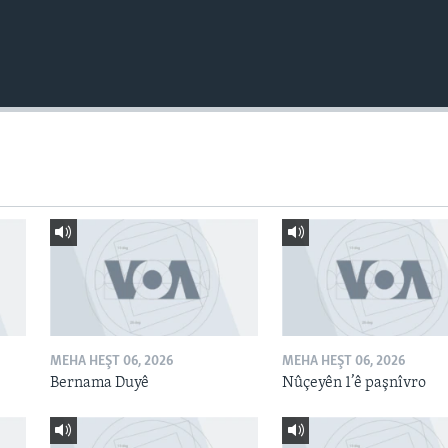
MEHA HEŞT 06, 2026
MEHA HEŞT 06, 2026
Bernama Duyê
Nûçeyên 1’ê paşnîvro