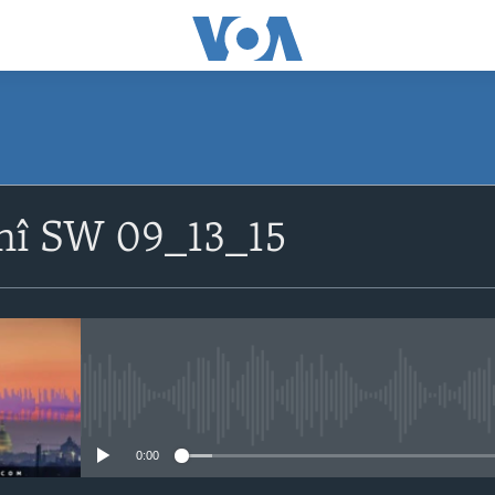
nî SW 09_13_15
No media source currently avail
0:00