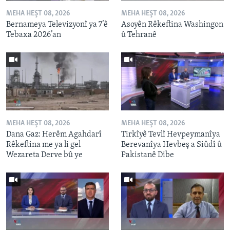
MEHA HEŞT 08, 2026
MEHA HEŞT 08, 2026
Bernameya Televizyonî ya 7’ê
Asoyên Rêkeftina Washingon
Tebaxa 2026’an
û Tehranê
MEHA HEŞT 08, 2026
MEHA HEŞT 08, 2026
Dana Gaz: Herêm Agahdarî
Tirkîyê Tevlî Hevpeymanîya
Rêkeftina me ya li gel
Berevanîya Hevbeş a Siûdî û
Wezareta Derve bû ye
Pakistanê Dibe