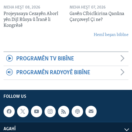
MEHA HEŞT 08, 2026
MEHA HEŞT 07, 2026
Projeyasaya Cezayên Aborî
Gavên Cîbicîkirina Qanûna
yên Dijî Rûsya û Îranê li
Çarçoveyî Çi ne?
Kongrêsê
Hemî beşan bibîne
PROGRAMÊN TV BIBÎNE
PROGRAMÊN RADYOYÊ BIBÎNE
FOLLOW US
AGAHÎ