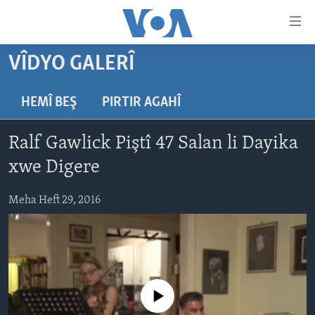
Lînkên
eksesibilîtî
Yekser
VÎDYO GALERÎ
here
DESTPÊK
naveroka
NÛÇE
HEMÎ BEŞ
PIRTIR AGAHÎ
serekî
HERÊMÊN KURDAN
Yekser
VÎDYO GALERÎ
Ralf Gawlick Piştî 47 Salan li Dayika
here
AMERÎKA
FOTO GALERÎ
Malpera
xwe Digere
TIRKÎYE
RADYO
serekî
Yekser
Meha Heft 29, 2016
SÛRÎYE
HEVPEYVÎN
here
ÎRAQ
Lêgerînê
ÎRAN
ROJHILATA NAVÎN
No media source currently available
CÎHAN