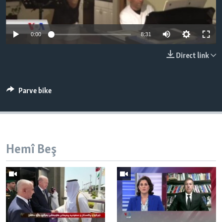
ÇAND Û HUNER
SERNIVÎS
0:00
8:31
SORANÎ
Direct link
Learning English
Parve bike
FOLLOW US
Zimanên Din
Hemî Beş