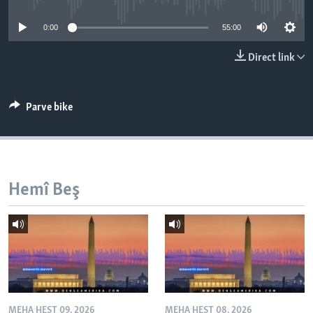
ÇAND Û HUNER
0:00
55:00
SERNIVÎS
Direct link
SORANÎ
Learning English
Parve bike
FOLLOW US
Hemî Beş
Zimanên Din
MEHA HEŞT 09, 2026
MEHA HEŞT 08, 2026