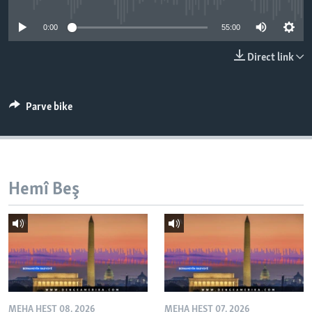
ÇAND Û HUNER
0:00
55:00
SERNIVÎS
Direct link
SORANÎ
Learning English
Parve bike
FOLLOW US
Hemî Beş
Zimanên Din
MEHA HEŞT 08, 2026
MEHA HEŞT 07, 2026