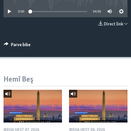
ÇAND Û HUNER
0:00
54:59
SERNIVÎS
Direct link
SORANÎ
Learning English
Parve bike
FOLLOW US
Hemî Beş
Zimanên Din
MEHA HEŞT 07, 2026
MEHA HEŞT 06, 2026