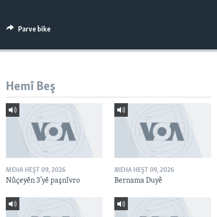
ÇAND Û HUNER
SERNIVÎS
Parve bike
SORANÎ
Learning English
Hemî Beş
FOLLOW US
Zimanên Din
MEHA HEŞT 09, 2026
MEHA HEŞT 09, 2026
Nûçeyên 3’yê paşnîvro
Bernama Duyê