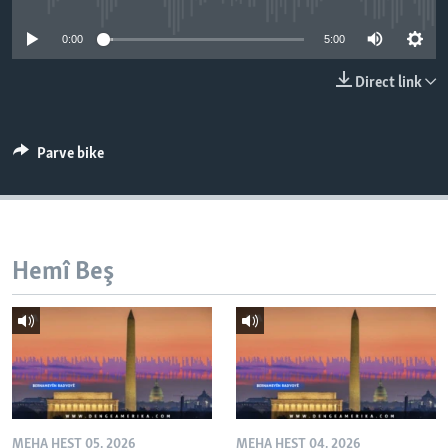
ÇAND Û HUNER
0:00
5:00
SERNIVÎS
Direct link
SORANÎ
Learning English
Parve bike
FOLLOW US
Hemî Beş
Zimanên Din
MEHA HEŞT 05, 2026
MEHA HEŞT 04, 2026