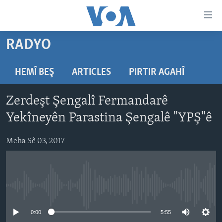
Lînkên
eksesibilîtî
Yekser
RADYO
here
DESTPÊK
naveroka
NÛÇE
HEMÎ BEŞ
ARTICLES
PIRTIR AGAHÎ
serekî
HERÊMÊN KURDAN
Yekser
VÎDYO GALERÎ
Zerdeşt Şengalî Fermandarê
here
AMERÎKA
FOTO GALERÎ
Malpera
Yekîneyên Parastina Şengalê "YPŞ"ê
TIRKÎYE
RADYO
serekî
Yekser
Meha Sê 03, 2017
SÛRÎYE
HEVPEYVÎN
here
ÎRAQ
Lêgerînê
ÎRAN
No media source currently available
ROJHILATA NAVÎN
CÎHAN
0:00
5:55