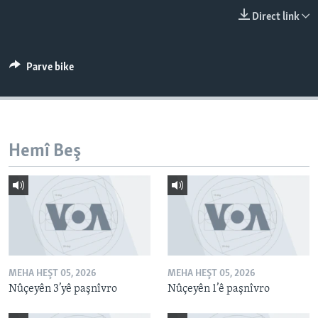
ÇAND Û HUNER
Direct link
SERNIVÎS
SORANÎ
Parve bike
Learning English
FOLLOW US
Hemî Beş
Zimanên Din
MEHA HEŞT 05, 2026
MEHA HEŞT 05, 2026
Nûçeyên 3’yê paşnîvro
Nûçeyên 1’ê paşnîvro