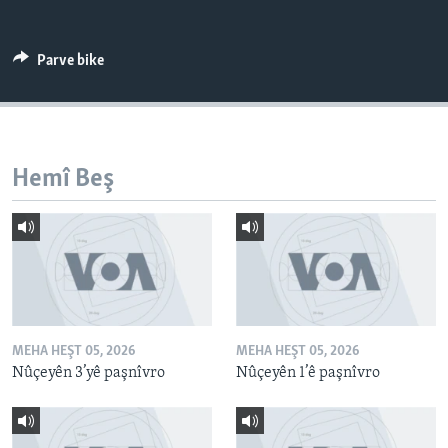
ÇAND Û HUNER
SERNIVÎS
Parve bike
SORANÎ
Learning English
Hemî Beş
FOLLOW US
Zimanên Din
MEHA HEŞT 05, 2026
MEHA HEŞT 05, 2026
Nûçeyên 3’yê paşnîvro
Nûçeyên 1’ê paşnîvro