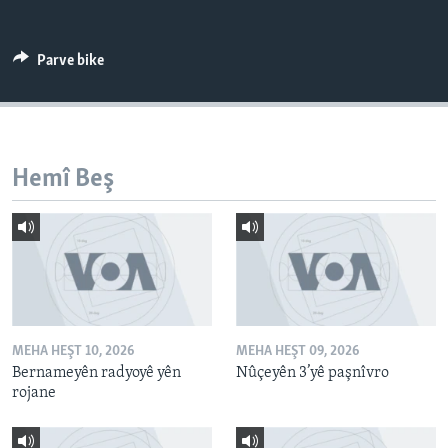
ÇAND Û HUNER
SERNIVÎS
Parve bike
SORANÎ
Learning English
Hemî Beş
FOLLOW US
Zimanên Din
MEHA HEŞT 10, 2026
MEHA HEŞT 09, 2026
Bernameyên radyoyê yên
Nûçeyên 3’yê paşnîvro
rojane