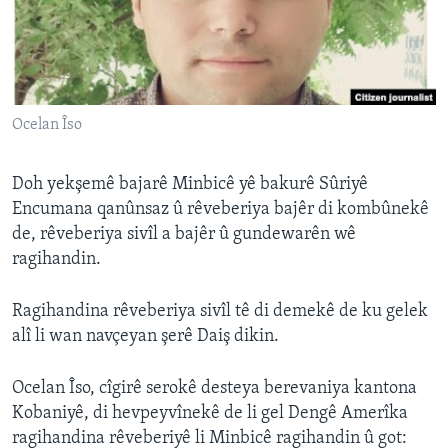
ÇAND Û HUNER
SERNIVÎS
SORANÎ
Ocelan Îso
Learning English
Doh yekşemê bajarê Minbicê yê bakurê Sûriyê
FOLLOW US
Encumana qanûnsaz û rêveberiya bajêr di kombûnekê
de, rêveberiya sivîl a bajêr û gundewarên wê
ragihandin.
Zimanên Din
Ragihandina rêveberiya sivîl tê di demekê de ku gelek
alî li wan navçeyan şerê Daiş dikin.
Ocelan Îso, cîgirê serokê desteya berevaniya kantona
Kobaniyê, di hevpeyvînekê de li gel Dengê Amerîka
ragihandina rêveberiyê li Minbicê ragihandin û got: