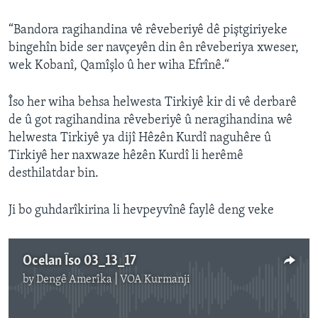
“Bandora ragihandina vê rêveberiyê dê piştgiriyeke
bingehîn bide ser navçeyên din ên rêveberiya xweser,
wek Kobanî, Qamîşlo û her wiha Efrînê.“
Îso her wiha behsa helwesta Tirkiyê kir di vê derbarê
de û got ragihandina rêveberiyê û neragihandina wê
helwesta Tirkiyê ya dijî Hêzên Kurdî naguhêre û
Tirkiyê her naxwaze hêzên Kurdî li herêmê
desthilatdar bin.
Ji bo guhdarîkirina li hevpeyvînê faylê deng veke
Ocelan Îso 03_13_17
by
Dengê Amerîka | VOA Kurmanji
No media source currently available