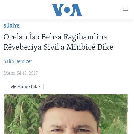
Lînkên
eksesibilîtî
Yekser
SÛRÎYE
here
DESTPÊK
Ocelan Îso Behsa Ragihandina
naveroka
NÛÇE
serekî
Rêveberiya Sivîl a Minbicê Dike
HERÊMÊN KURDAN
Yekser
VÎDYO GALERÎ
here
Salih Demîcer
AMERÎKA
FOTO GALERÎ
Malpera
Meha Sê 13, 2017
TIRKÎYE
RADYO
serekî
Yekser
SÛRÎYE
HEVPEYVÎN
Parve bike
here
ÎRAQ
Lêgerînê
ÎRAN
ROJHILATA NAVÎN
CÎHAN