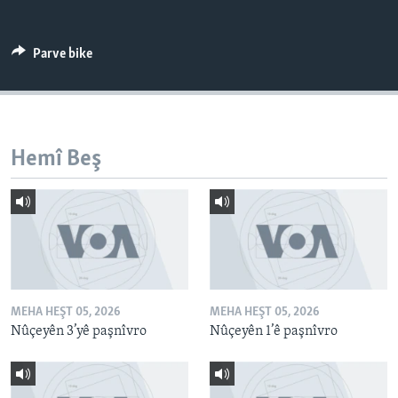
ÇAND Û HUNER
SERNIVÎS
Parve bike
SORANÎ
Learning English
Hemî Beş
FOLLOW US
Zimanên Din
MEHA HEŞT 05, 2026
MEHA HEŞT 05, 2026
Nûçeyên 3’yê paşnîvro
Nûçeyên 1’ê paşnîvro