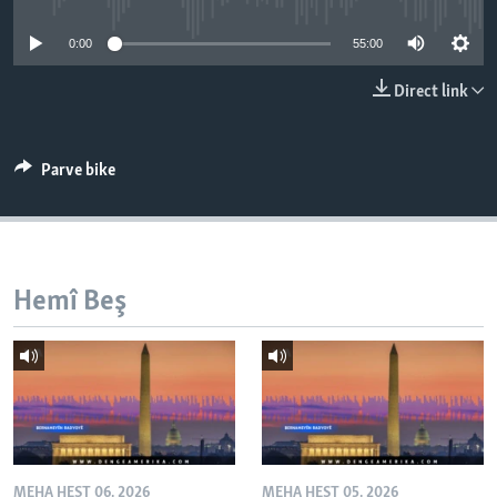
ÇAND Û HUNER
0:00
55:00
SERNIVÎS
Direct link
SORANÎ
Learning English
Parve bike
FOLLOW US
Hemî Beş
Zimanên Din
MEHA HEŞT 06, 2026
MEHA HEŞT 05, 2026