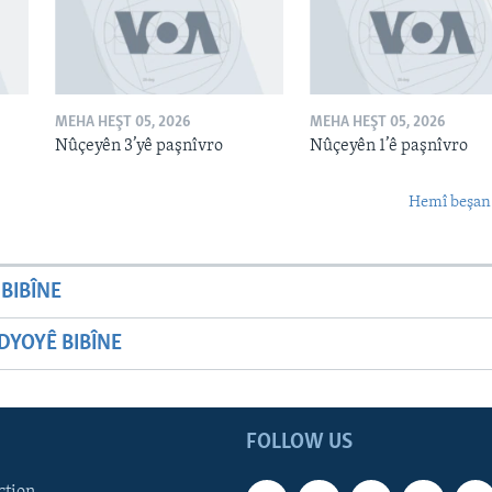
MEHA HEŞT 05, 2026
MEHA HEŞT 05, 2026
Nûçeyên 3’yê paşnîvro
Nûçeyên 1’ê paşnîvro
Hemî beşan
BIBÎNE
YOYÊ BIBÎNE
FOLLOW US
ction