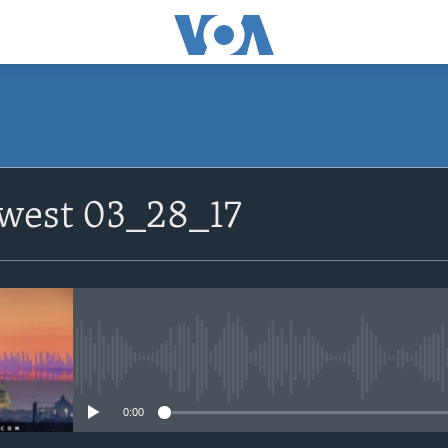
lwest 03_28_17
No media source currently avail
0:00