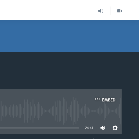
EMBED
able
24:41