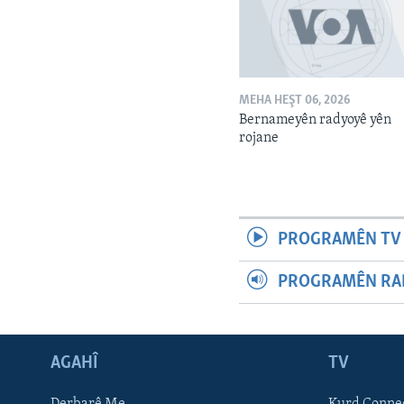
MEHA HEŞT 06, 2026
Bernameyên radyoyê yên
rojane
PROGRAMÊN TV 
PROGRAMÊN RAD
AGAHÎ
TV
Learning English
Derbarê Me
Kurd Conne