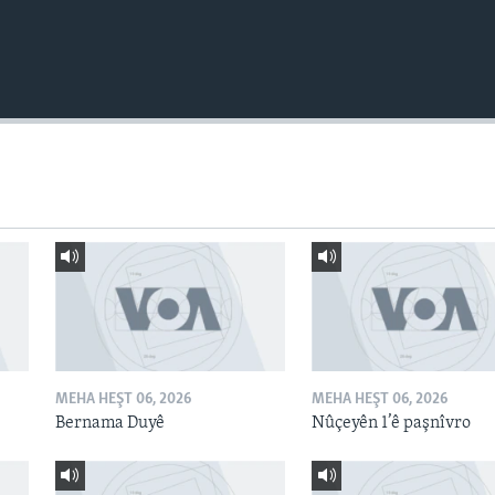
MEHA HEŞT 06, 2026
MEHA HEŞT 06, 2026
Bernama Duyê
Nûçeyên 1’ê paşnîvro