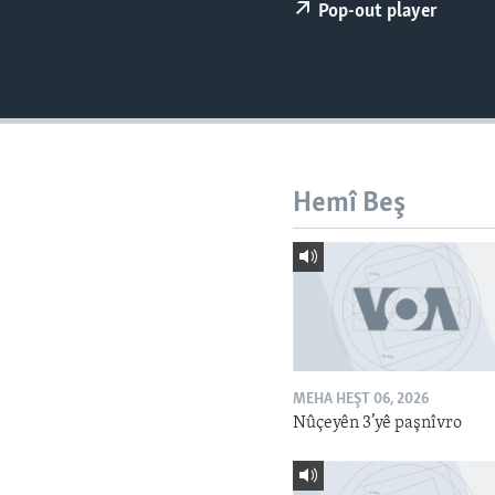
ÇAND Û HUNER
Pop-out player
SERNIVÎS
SORANÎ
Hemî Beş
MEHA HEŞT 06, 2026
Nûçeyên 3’yê paşnîvro