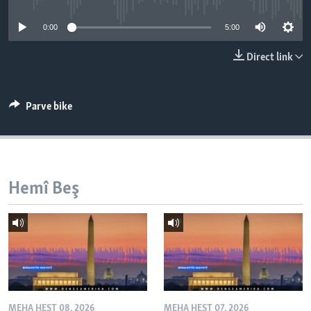
ÇAND Û HUNER
0:00
5:00
SERNIVÎS
Direct link
SORANÎ
Learning English
Parve bike
FOLLOW US
Hemî Beş
Zimanên Din
MEHA HEŞT 08, 2026
MEHA HEŞT 07, 2026