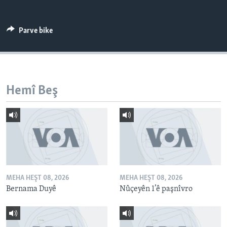
ÇAND Û HUNER
SERNIVÎS
Parve bike
SORANÎ
Learning English
Hemî Beş
FOLLOW US
Zimanên Din
MEHA HEŞT 08, 2026
MEHA HEŞT 08, 2026
Bernama Duyê
Nûçeyên 1’ê paşnîvro