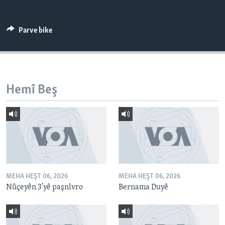
ÇAND Û HUNER
SERNIVÎS
Parve bike
SORANÎ
Learning English
Hemî Beş
FOLLOW US
Zimanên Din
MEHA HEŞT 06, 2026
MEHA HEŞT 06, 2026
Nûçeyên 3’yê paşnîvro
Bernama Duyê